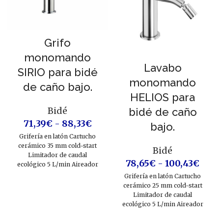
Grifo
monomando
Lavabo
SIRIO para bidé
monomando
de caño bajo.
HELIOS para
Bidé
bidé de caño
71,39
€
-
88,33
€
bajo.
Grifería en latón Cartucho
cerámico 35 mm cold-start
Bidé
Limitador de caudal
78,65
€
-
100,43
€
ecológico 5 L/min Aireador
Neoperl Latiguillos 3/8” CE
Grifería en latón Cartucho
cerámico 25 mm cold-start
Limitador de caudal
ecológico 5 L/min Aireador
Neoperl Latiguillos 3/8” CE