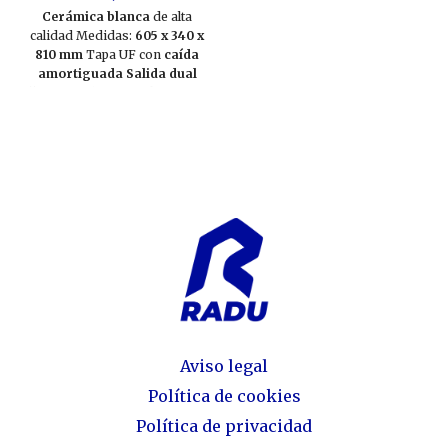
Cerámica blanca
de alta
calidad Medidas:
605 x 340 x
810 mm
Tapa UF con
caída
amortiguada
Salida dual
(horizontal y vertical) Sistema
Rimless
higiénico Descarga
doble 3/6 litros
Compacto a
pared
– 2 piezas
Aviso legal
Política de cookies
Política de privacidad