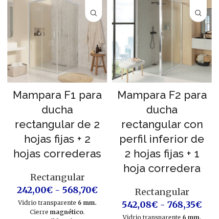
Mampara F1 para
Mampara F2 para
ducha
ducha
rectangular de 2
rectangular con
hojas fijas + 2
perfil inferior de
hojas correderas
2 hojas fijas + 1
hoja corredera
Rectangular
242,00
€
-
568,70
€
Rectangular
Vidrio transparente
6
mm
.
542,08
€
-
768,35
€
Cierre
magnético
.
Vidrio transparente
6
mm
.