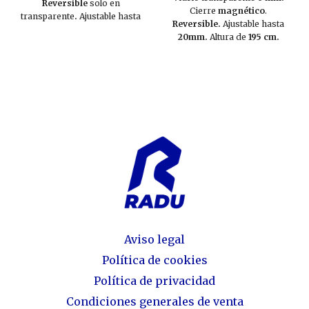
Reversible
solo en
Cierre
magnético
.
transparente
.
Ajustable hasta
Reversible.
Ajustable hasta
20mm.
Altura de
195
cm
.
20mm.
Altura de
195
cm
.
Vidrio de
seguridad
.
Ruedas
extraibles
. Vidrio de
Disponible en
cromo brillo y
seguridad
. Disponible en
negro mate
al mismo precio.
cromo brillo y negro mate
al
mismo precio
. Necesario
indicar
dos referencias
para
completar la mampara.
Aviso legal
Política de cookies
Política de privacidad
Condiciones generales de venta