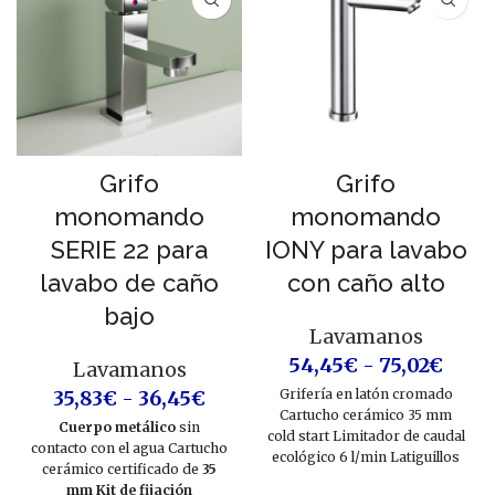
Grifo
Grifo
monomando
monomando
SERIE 22 para
IONY para lavabo
lavabo de caño
con caño alto
bajo
Lavamanos
54,45
€
-
75,02
€
Lavamanos
35,83
€
-
36,45
€
Grifería en latón cromado
Cartucho cerámico 35 mm
Cuerpo metálico
sin
cold start Limitador de caudal
contacto con el agua Cartucho
ecológico 6 l/min Latiguillos
cerámico certificado de
35
3/8” CE
mm
Kit de fijación