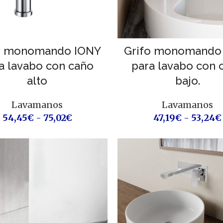
o monomando IONY
Grifo monomando
a lavabo con caño
para lavabo con 
alto
bajo.
Lavamanos
Lavamanos
54,45
€
-
75,02
€
47,19
€
-
53,24
€