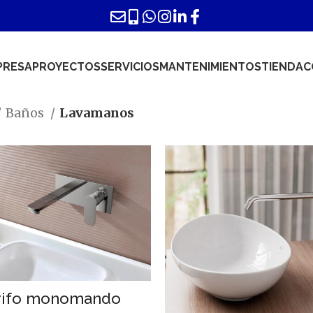
PRESA
PROYECTOS
SERVICIOS
MANTENIMIENTOS
TIENDA
C
Baños
Lavamanos
rifo monomando