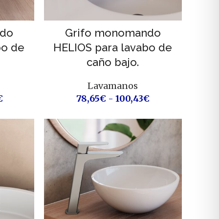
ndo
Grifo monomando
bo de
HELIOS para lavabo de
caño bajo.
Lavamanos
€
78,65
€
-
100,43
€