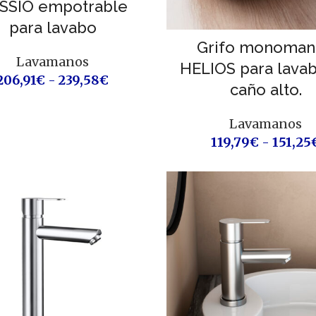
SSIO empotrable
para lavabo
Grifo monoma
Lavamanos
HELIOS para lava
206,91
€
-
239,58
€
caño alto.
Lavamanos
119,79
€
-
151,25