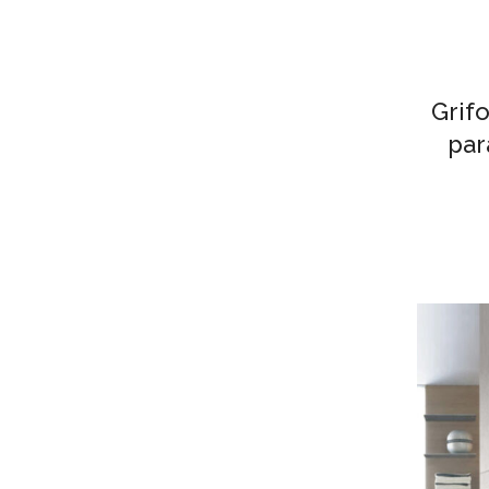
Grif
par