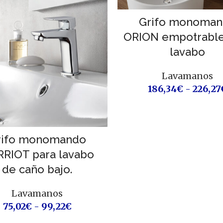
Grifo monoma
ORION empotrable
lavabo
Lavamanos
186,34
€
-
226,27
rifo monomando
RIOT para lavabo
de caño bajo.
Lavamanos
75,02
€
-
99,22
€