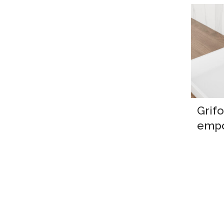
Grif
empo